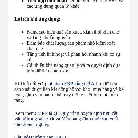
Tích hợp linh hoạt:
kết nối với hệ thống ERP và
các ứng dụng quản lý khác.
Lợi ích khi ứng dụng:
Nâng cao hiệu quả sản xuất, giảm thời gian chờ
và lãng phí tài nguyên.
Đảm bảo chất lượng sản phẩm nhờ kiểm soát
chặt chẽ.
Tăng tính linh hoạt và phản hồi nhanh khi có sự
cố.
Cải thiện khả năng quản lý và ra quyết định dựa
trên dữ liệu chính xác.
Khi kết nối với
giải pháp ERP tổng thể Arito
, dữ liệu
sản xuất được liên kết đồng bộ với kho, mua hàng và kế
toán, giúp vận hành nhà máy thông suốt trên một nền
tảng.
Xem thêm:
MRP là gì? Quy trình hoạch định nhu cầu
vật tư trong sản xuất
và
Mẫu bảng định mức sản xuất
cho doanh nghiệp
.
Câu hỏi thường gặp (FAQ)