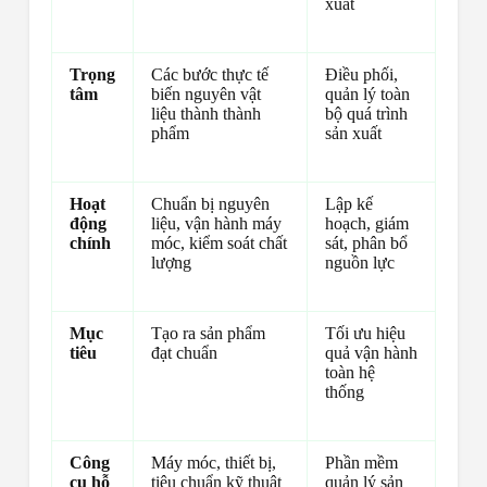
xuất
Trọng
Các bước thực tế
Điều phối,
tâm
biến nguyên vật
quản lý toàn
liệu thành thành
bộ quá trình
phẩm
sản xuất
Hoạt
Chuẩn bị nguyên
Lập kế
động
liệu, vận hành máy
hoạch, giám
chính
móc, kiểm soát chất
sát, phân bổ
lượng
nguồn lực
Mục
Tạo ra sản phẩm
Tối ưu hiệu
tiêu
đạt chuẩn
quả vận hành
toàn hệ
thống
Công
Máy móc, thiết bị,
Phần mềm
cụ hỗ
tiêu chuẩn kỹ thuật
quản lý sản