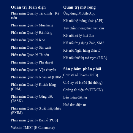
Quản trị Toàn diện
Quản trị mở rộng
Phần mềm Quản lý Tài chính - Kế
Ứng dụng Mobile App
toán
Kết nối hệ thống khác (API)
Phần mềm Quản lý Mua hàng
Tuỳ chỉnh riêng theo yêu cầu
Phần mềm Quản lý Bán hàng
Kết nối xử lý hoá đơn
Phần mềm Quản lý Kho
Kết nối ứng dụng Zalo, SMS
Phần mềm Quản lý Sản xuất
Kết nối Ngân hàng điện tử
Phần mềm Quản lý Tài sản
Kết nối thiết bị mã vạch (PDA)
Phần mềm Quản lý Phê duyệt
Sản phẩm phân phối
Phần mềm Quản trị Vận chuyển
Chữ ký số Token (USB)
Phần mềm Quản lý Nhân sự (HRM)
Chữ ký số HSM (hệ thống)
Phần mềm Quản lý Khách hàng
(CRM)
Chứng từ điện tử (TTNCN)
Phần mềm Quản lý Công việc
Bảo hiểm điện tử
(TASK)
Hoá đơn điện tử
Phần mềm Quản lý Xuất nhập khẩu
(EXIM)
Phần mềm Quản lý Bán lẻ (POS)
Website TMDT (E-Commerce)