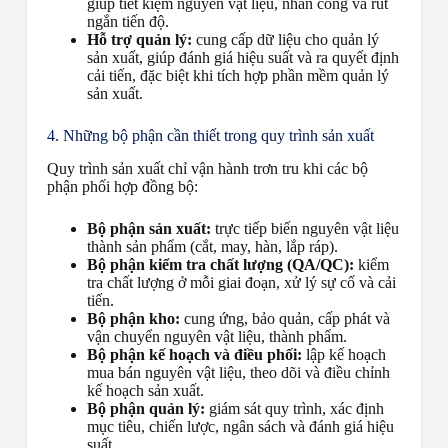
giúp tiết kiệm nguyên vật liệu, nhân công và rút
ngắn tiến độ.
Hỗ trợ quản lý:
cung cấp dữ liệu cho quản lý
sản xuất, giúp đánh giá hiệu suất và ra quyết định
cải tiến, đặc biệt khi tích hợp phần mềm quản lý
sản xuất.
4. Những bộ phận cần thiết trong quy trình sản xuất
Quy trình sản xuất chỉ vận hành trơn tru khi các bộ
phận phối hợp đồng bộ:
Bộ phận sản xuất:
trực tiếp biến nguyên vật liệu
thành sản phẩm (cắt, may, hàn, lắp ráp).
Bộ phận kiểm tra chất lượng (QA/QC):
kiểm
tra chất lượng ở mỗi giai đoạn, xử lý sự cố và cải
tiến.
Bộ phận kho:
cung ứng, bảo quản, cấp phát và
vận chuyển nguyên vật liệu, thành phẩm.
Bộ phận kế hoạch và điều phối:
lập kế hoạch
mua bán nguyên vật liệu, theo dõi và điều chỉnh
kế hoạch sản xuất.
Bộ phận quản lý:
giám sát quy trình, xác định
mục tiêu, chiến lược, ngân sách và đánh giá hiệu
suất.