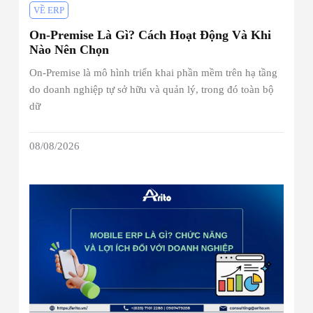
VỀ ERP
On-Premise Là Gì? Cách Hoạt Động Và Khi
Nào Nên Chọn
On-Premise là mô hình triển khai phần mềm trên hạ tầng
do doanh nghiệp tự sở hữu và quản lý, trong đó toàn bộ
dữ
08/08/2026