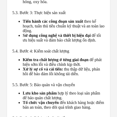
hỏng, oxy hóa.
5.3. Bước 3: Thực hiện sản xuất
Tiến hành các công đoạn sản xuất
theo kế
hoạch, tuân thủ tiêu chuẩn kỹ thuật và an toàn lao
động.
Sử dụng công nghệ và thiết bị hiện đại
để tối
ưu hiệu suất và đảm bảo chất lượng ổn định.
5.4. Bước 4: Kiểm soát chất lượng
Kiểm tra chất lượng ở từng giai đoạn
để phát
hiện sớm lỗi và điều chỉnh kịp thời.
Xử lý sự cố và cải tiến:
thu thập dữ liệu, phản
hồi để bảo đảm lỗi không tái diễn.
5.5. Bước 5: Bảo quản và vận chuyển
Lưu kho sản phẩm
hợp lý theo loại sản phẩm
để bảo quản chất lượng.
Tổ chức vận chuyển
đến khách hàng hoặc điểm
bán an toàn, theo dõi quá trình giao hàng.