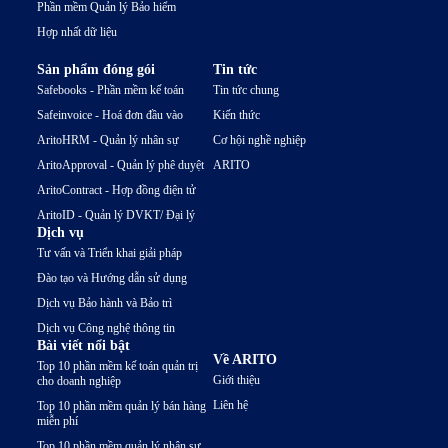
Phần mềm Quản lý Bảo hiểm
Hợp nhất dữ liệu
Sản phẩm đóng gói
Tin tức
Safebooks - Phần mềm kế toán
Tin tức chung
Safeinvoice - Hoá đơn đầu vào
Kiến thức
AritoHRM - Quản lý nhân sự
Cơ hội nghề nghiệp
AritoApproval - Quản lý phê duyệt
ARITO
AritoContract - Hợp đồng điện tử
AritoID - Quản lý DVKT/ Đại lý
Dịch vụ
Tư vấn và Triển khai giải pháp
Đào tạo và Hướng dẫn sử dụng
Dịch vụ Bảo hành và Bảo trì
Dịch vụ Công nghệ thông tin
Bài viết nổi bật
Về ARITO
Top 10 phần mềm kế toán quản trị
Giới thiệu
cho doanh nghiệp
Liên hệ
Top 10 phần mềm quản lý bán hàng
miễn phí
Top 10 phần mềm quản lý nhân sự