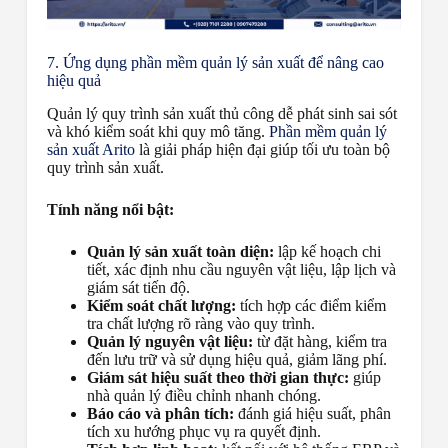
7. Ứng dụng phần mềm quản lý sản xuất để nâng cao
hiệu quả
Quản lý quy trình sản xuất thủ công dễ phát sinh sai sót
và khó kiểm soát khi quy mô tăng.
Phần mềm quản lý
sản xuất Arito
là giải pháp hiện đại giúp tối ưu toàn bộ
quy trình sản xuất.
Tính năng nổi bật:
Quản lý sản xuất toàn diện:
lập kế hoạch chi
tiết, xác định nhu cầu nguyên vật liệu, lập lịch và
giám sát tiến độ.
Kiểm soát chất lượng:
tích hợp các điểm kiểm
tra chất lượng rõ ràng vào quy trình.
Quản lý nguyên vật liệu:
từ đặt hàng, kiểm tra
đến lưu trữ và sử dụng hiệu quả, giảm lãng phí.
Giám sát hiệu suất theo thời gian thực:
giúp
nhà quản lý điều chỉnh nhanh chóng.
Báo cáo và phân tích:
đánh giá hiệu suất, phân
tích xu hướng phục vụ ra quyết định.