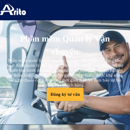
Phần mềm Quản lý Vận
chuyển
Phần mềm quản lý vận chuyển là phần mềm chuyên dụng cho
hoạt động quản lý đội xe, container, điều phối, báo cáo… hỗ trợ
người vận hành dễ dàng, giảm thiểu sai sót. Giúp doanh nghiệp
cải thiện hiệu quả vận chuyển, giảm chi phí, đạt được khả năng
hiển thị chuỗi cung ứng theo thời gian thực và đảm bảo sự hài
lòng của khách hàng.
Đăng ký tư vấn