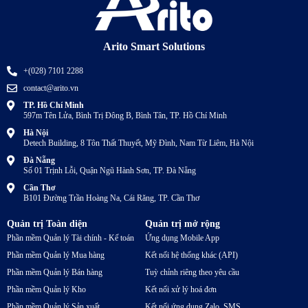
Arito Smart Solutions
+(028) 7101 2288
contact@arito.vn
TP. Hồ Chí Minh
597m Tên Lửa, Bình Trị Đông B, Bình Tân, TP. Hồ Chí Minh
Hà Nội
Detech Building, 8 Tôn Thất Thuyết, Mỹ Đình, Nam Từ Liêm, Hà Nội
Đà Nẵng
Số 01 Trịnh Lỗi, Quận Ngũ Hành Sơn, TP. Đà Nẵng
Cần Thơ
B101 Đường Trần Hoàng Na, Cái Răng, TP. Cần Thơ
Quản trị Toàn diện
Quản trị mở rộng
Phần mềm Quản lý Tài chính - Kế toán
Ứng dụng Mobile App
Phần mềm Quản lý Mua hàng
Kết nối hệ thống khác (API)
Phần mềm Quản lý Bán hàng
Tuỳ chỉnh riêng theo yêu cầu
Phần mềm Quản lý Kho
Kết nối xử lý hoá đơn
Phần mềm Quản lý Sản xuất
Kết nối ứng dụng Zalo, SMS