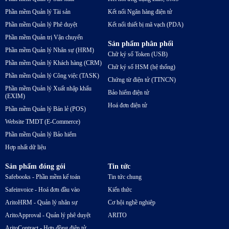
Phần mềm Quản lý Tài sản
Kết nối Ngân hàng điện tử
Phần mềm Quản lý Phê duyệt
Kết nối thiết bị mã vạch (PDA)
Phần mềm Quản trị Vận chuyển
Sản phẩm phân phối
Phần mềm Quản lý Nhân sự (HRM)
Chữ ký số Token (USB)
Phần mềm Quản lý Khách hàng (CRM)
Chữ ký số HSM (hệ thống)
Phần mềm Quản lý Công việc (TASK)
Chứng từ điện tử (TTNCN)
Phần mềm Quản lý Xuất nhập khẩu
Bảo hiểm điện tử
(EXIM)
Hoá đơn điện tử
Phần mềm Quản lý Bán lẻ (POS)
Website TMDT (E-Commerce)
Phần mềm Quản lý Bảo hiểm
Hợp nhất dữ liệu
Sản phẩm đóng gói
Tin tức
Safebooks - Phần mềm kế toán
Tin tức chung
Safeinvoice - Hoá đơn đầu vào
Kiến thức
AritoHRM - Quản lý nhân sự
Cơ hội nghề nghiệp
AritoApproval - Quản lý phê duyệt
ARITO
AritoContract - Hợp đồng điện tử