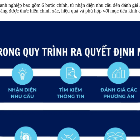
oanh nghiệp bao gồm 6 bước chính, từ nhận diện nhu cầu đến đánh giá 
àng được thực hiện chính xác, hiệu quả và phù hợp với mục tiêu kinh 