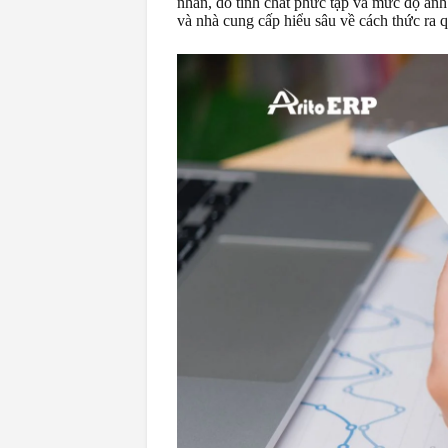
nhân, do tính chất phức tạp và mức độ ảnh
và nhà cung cấp hiểu sâu về cách thức ra 