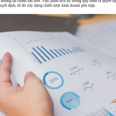
 hưởng tài chính lớn hơn. Việc phân tích kỹ lưỡng quy trình ra quyết 
quyết định, từ đó xây dựng chiến lược kinh doanh phù hợp.