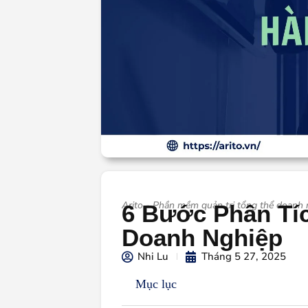
Arito - Phần mềm quản trị tổng thể doanh
6 Bước Phân Tí
Doanh Nghiệp
Nhi Lu
Tháng 5 27, 2025
Mục lục