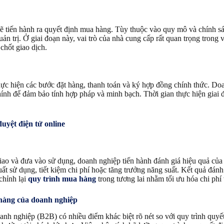
ẽ tiến hành ra quyết định mua hàng. Tùy thuộc vào quy mô và chính sác
n trị. Ở giai đoạn này, vai trò của nhà cung cấp rất quan trọng trong 
chốt giao dịch.
ực hiện các bước đặt hàng, thanh toán và ký hợp đồng chính thức. Doa
chính để đảm bảo tính hợp pháp và minh bạch. Thời gian thực hiện giai
yệt điện tử online
iao và đưa vào sử dụng, doanh nghiệp tiến hành đánh giá hiệu quả củ
suất sử dụng, tiết kiệm chi phí hoặc tăng trưởng năng suất. Kết quả đán
chỉnh lại
quy trình mua hàng
trong tương lai nhằm tối ưu hóa chi phí 
 hàng của doanh nghiệp
anh nghiệp (B2B) có nhiều điểm khác biệt rõ nét so với quy trình quyế