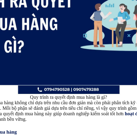
Quy trình ra quyết định mua hàng là gì?
a hàng không chỉ dựa trên nhu cầu đơn giản mà còn phải phân tích kỹ cá
n. Mỗi bộ phận sẽ đánh giá dựa trên tiêu chí riêng, vì vậy quy trình gồ
 ra quyết định mua hàng này giúp doanh nghiệp kiểm soát tốt hơn
hoạt 
oanh bền vững.
mua hàng