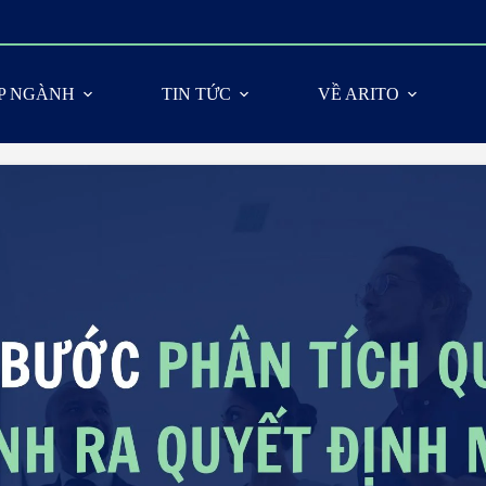
ÁP NGÀNH
TIN TỨC
VỀ ARITO