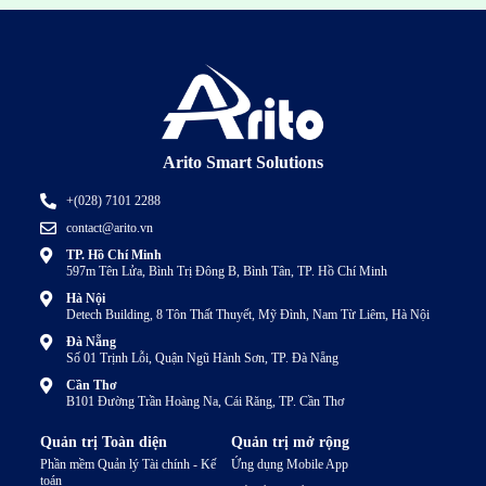
Arito Smart Solutions
+(028) 7101 2288
contact@arito.vn
TP. Hồ Chí Minh
597m Tên Lửa, Bình Trị Đông B, Bình Tân, TP. Hồ Chí Minh
Hà Nội
Detech Building, 8 Tôn Thất Thuyết, Mỹ Đình, Nam Từ Liêm, Hà Nội
Đà Nẵng
Số 01 Trịnh Lỗi, Quận Ngũ Hành Sơn, TP. Đà Nẵng
Cần Thơ
B101 Đường Trần Hoàng Na, Cái Răng, TP. Cần Thơ
Quản trị Toàn diện
Quản trị mở rộng
Phần mềm Quản lý Tài chính - Kế
Ứng dụng Mobile App
toán