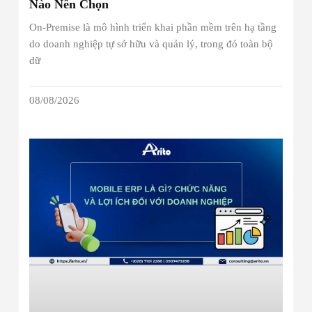
Nào Nên Chọn
On-Premise là mô hình triển khai phần mềm trên hạ tầng
do doanh nghiệp tự sở hữu và quản lý, trong đó toàn bộ
dữ
08/08/2026