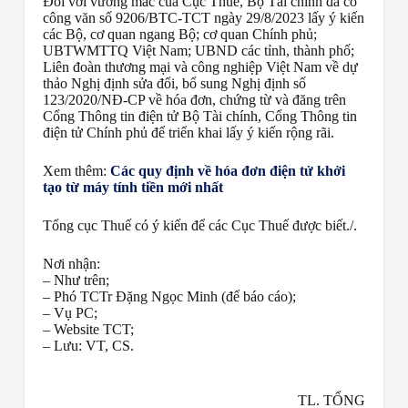
Đối với vướng mắc của Cục Thuế, Bộ Tài chính đã có
công văn số 9206/BTC-TCT ngày 29/8/2023 lấy ý kiến
các Bộ, cơ quan ngang Bộ; cơ quan Chính phủ;
UBTWMTTQ Việt Nam; UBND các tỉnh, thành phố;
Liên đoàn thương mại và công nghiệp Việt Nam về dự
thảo Nghị định sửa đổi, bổ sung Nghị định số
123/2020/NĐ-CP về hóa đơn, chứng từ và đăng trên
Cổng Thông tin điện tử Bộ Tài chính, Cổng Thông tin
điện tử Chính phủ để triển khai lấy ý kiến rộng rãi.
Xem thêm:
Các quy định về hóa đơn điện tử khởi
tạo từ máy tính tiền mới nhất
Tổng cục Thuế có ý kiến để các Cục Thuế được biết./.
Nơi nhận:
– Như trên;
– Phó TCTr Đặng Ngọc Minh (để báo cáo);
– Vụ PC;
– Website TCT;
– Lưu: VT, CS.
TL. TỔNG