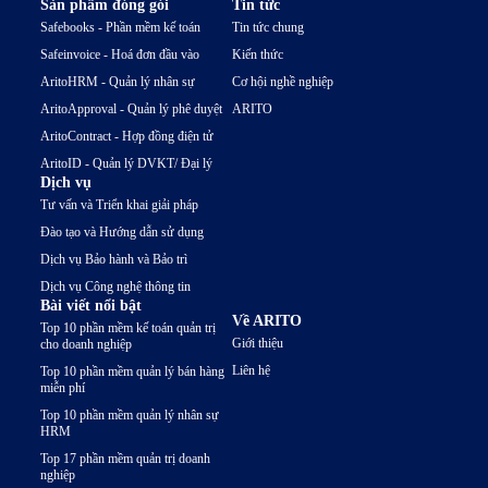
Sản phẩm đóng gói
Tin tức
Safebooks - Phần mềm kế toán
Tin tức chung
Safeinvoice - Hoá đơn đầu vào
Kiến thức
AritoHRM - Quản lý nhân sự
Cơ hội nghề nghiệp
AritoApproval - Quản lý phê duyệt
ARITO
AritoContract - Hợp đồng điện tử
AritoID - Quản lý DVKT/ Đại lý
Dịch vụ
Tư vấn và Triển khai giải pháp
Đào tạo và Hướng dẫn sử dụng
Dịch vụ Bảo hành và Bảo trì
Dịch vụ Công nghệ thông tin
Bài viết nổi bật
Về ARITO
Top 10 phần mềm kế toán quản trị
Giới thiệu
cho doanh nghiệp
Liên hệ
Top 10 phần mềm quản lý bán hàng
miễn phí
Top 10 phần mềm quản lý nhân sự
HRM
Top 17 phần mềm quản trị doanh
nghiệp