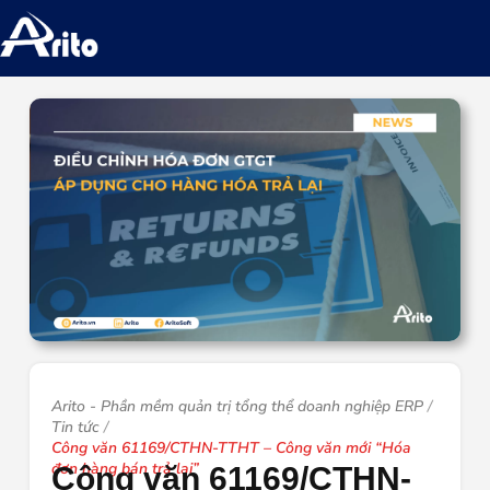
Arito - Phần mềm quản trị tổng thể doanh nghiệp ERP
Tin tức
Công văn 61169/CTHN-TTHT – Công văn mới “Hóa
đơn hàng bán trả lại”
Công văn 61169/CTHN-