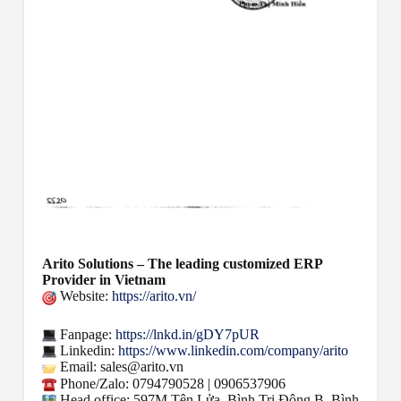
Arito Solutions – The leading customized ERP
Provider in Vietnam
Website:
https://arito.vn/
Fanpage:
https://lnkd.in/gDY7pUR
Linkedin:
https://www.linkedin.com/company/arito
Email: sales@arito.vn
Phone/Zalo: 0794790528 | 0906537906
Head office: 597M Tên Lửa, Bình Trị Đông B, Bình