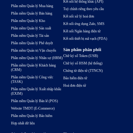
Kết nối hệ thống khác (API)
Phần mềm Quản lý Mua hàng
Tuỳ chỉnh riêng theo yêu cầu
Phần mềm Quản lý Bán hàng
Kết nối xử lý hoá đơn
Phần mềm Quản lý Kho
Kết nối ứng dụng Zalo, SMS
Phần mềm Quản lý Sản xuất
Kết nối Ngân hàng điện tử
Phần mềm Quản lý Tài sản
Kết nối thiết bị mã vạch (PDA)
Phần mềm Quản lý Phê duyệt
Sản phẩm phân phối
Phần mềm Quản trị Vận chuyển
Chữ ký số Token (USB)
Phần mềm Quản lý Nhân sự (HRM)
Chữ ký số HSM (hệ thống)
Phần mềm Quản lý Khách hàng
(CRM)
Chứng từ điện tử (TTNCN)
Phần mềm Quản lý Công việc
Bảo hiểm điện tử
(TASK)
Hoá đơn điện tử
Phần mềm Quản lý Xuất nhập khẩu
(EXIM)
Phần mềm Quản lý Bán lẻ (POS)
Website TMDT (E-Commerce)
Phần mềm Quản lý Bảo hiểm
Hợp nhất dữ liệu