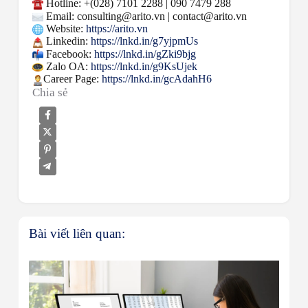
Hotline: +(028) 7101 2288 | 090 7479 288
Email: consulting@arito.vn | contact@arito.vn
Website:
https://arito.vn
Linkedin:
https://lnkd.in/g7yjpmUs
Facebook:
https://lnkd.in/gZki9bjg
Zalo OA:
https://lnkd.in/g9KsUjek
Career Page:
https://lnkd.in/gcAdahH6
Chia sẻ
Bài viết liên quan: