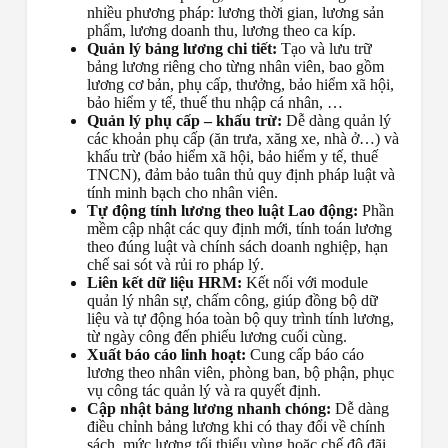
nhiều phương pháp: lương thời gian, lương sản
phẩm, lương doanh thu, lương theo ca kíp.
Quản lý bảng lương chi tiết:
Tạo và lưu trữ
bảng lương riêng cho từng nhân viên, bao gồm
lương cơ bản, phụ cấp, thưởng, bảo hiểm xã hội,
bảo hiểm y tế, thuế thu nhập cá nhân, …
Quản lý phụ cấp – khấu trừ:
Dễ dàng quản lý
các khoản phụ cấp (ăn trưa, xăng xe, nhà ở…) và
khấu trừ (bảo hiểm xã hội, bảo hiểm y tế, thuế
TNCN), đảm bảo tuân thủ quy định pháp luật và
tính minh bạch cho nhân viên.
Tự động tính lương theo luật Lao động:
Phần
mềm cập nhật các quy định mới, tính toán lương
theo đúng luật và chính sách doanh nghiệp, hạn
chế sai sót và rủi ro pháp lý.
Liên kết dữ liệu HRM:
Kết nối với module
quản lý nhân sự, chấm công, giúp đồng bộ dữ
liệu và tự động hóa toàn bộ quy trình tính lương,
từ ngày công đến phiếu lương cuối cùng.
Xuất báo cáo linh hoạt:
Cung cấp báo cáo
lương theo nhân viên, phòng ban, bộ phận, phục
vụ công tác quản lý và ra quyết định.
Cập nhật bảng lương nhanh chóng:
Dễ dàng
điều chỉnh bảng lương khi có thay đổi về chính
sách, mức lương tối thiểu vùng hoặc chế độ đãi