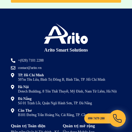
Arito Smart Solutions
+(028) 7101 2288
contact@arito.vn
TP. Hồ Chí Minh
597m Tên Lửa, Bình Trị Đông B, Bình Tân, TP. Hồ Chí Minh
Hà Nội
Detech Building, 8 Tôn Thất Thuyết, Mỹ Đình, Nam Từ Liêm, Hà Nội
Đà Nẵng
Số 01 Trịnh Lỗi, Quận Ngũ Hành Sơn, TP. Đà Nẵng
Cần Thơ
B101 Đường Trần Hoàng Na, Cái Răng, TP. Cần Thơ
090 7479 288
Quản trị Toàn diện
Quản trị mở rộng