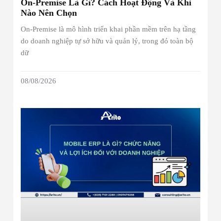
On-Premise Là Gì? Cách Hoạt Động Và Khi
Nào Nên Chọn
On-Premise là mô hình triển khai phần mềm trên hạ tầng
do doanh nghiệp tự sở hữu và quản lý, trong đó toàn bộ
dữ
08/08/2026