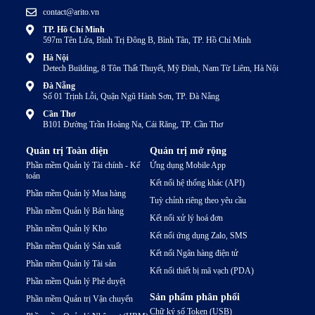
contact@arito.vn
TP. Hồ Chí Minh
597m Tên Lửa, Bình Trị Đông B, Bình Tân, TP. Hồ Chí Minh
Hà Nội
Detech Building, 8 Tôn Thất Thuyết, Mỹ Đình, Nam Từ Liêm, Hà Nội
Đà Nẵng
Số 01 Trịnh Lỗi, Quận Ngũ Hành Sơn, TP. Đà Nẵng
Cần Thơ
B101 Đường Trần Hoàng Na, Cái Răng, TP. Cần Thơ
Quản trị Toàn diện
Quản trị mở rộng
Phần mềm Quản lý Tài chính - Kế
Ứng dụng Mobile App
toán
Kết nối hệ thống khác (API)
Phần mềm Quản lý Mua hàng
Tuỳ chỉnh riêng theo yêu cầu
Phần mềm Quản lý Bán hàng
Kết nối xử lý hoá đơn
Phần mềm Quản lý Kho
Kết nối ứng dụng Zalo, SMS
Phần mềm Quản lý Sản xuất
Kết nối Ngân hàng điện tử
Phần mềm Quản lý Tài sản
Kết nối thiết bị mã vạch (PDA)
Phần mềm Quản lý Phê duyệt
Sản phẩm phân phối
Phần mềm Quản trị Vận chuyển
Chữ ký số Token (USB)