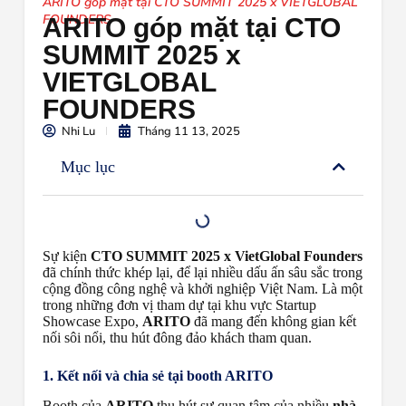
ARITO góp mặt tại CTO SUMMIT 2025 x VIETGLOBAL
FOUNDERS
ARITO góp mặt tại CTO
SUMMIT 2025 x
VIETGLOBAL
FOUNDERS
Nhi Lu
Tháng 11 13, 2025
Mục lục
Sự kiện
CTO SUMMIT 2025 x VietGlobal Founders
đã chính thức khép lại, để lại nhiều dấu ấn sâu sắc trong
cộng đồng công nghệ và khởi nghiệp Việt Nam. Là một
trong những đơn vị tham dự tại khu vực
Startup
Showcase Expo,
ARITO
đã mang đến không gian kết
nối sôi nổi, thu hút đông đảo khách tham quan.
1. Kết nối và chia sẻ tại booth ARITO
Booth của
ARITO
thu hút sự quan tâm của nhiều
nhà