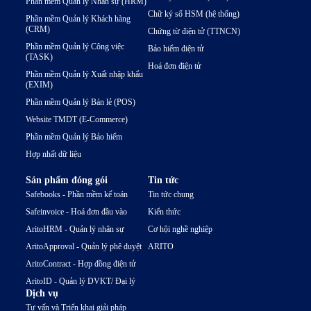
Phần mềm Quản lý Nhân sự (HRM)
Chữ ký số HSM (hệ thống)
Phần mềm Quản lý Khách hàng
(CRM)
Chứng từ điện tử (TTNCN)
Phần mềm Quản lý Công việc
Bảo hiểm điện tử
(TASK)
Hoá đơn điện tử
Phần mềm Quản lý Xuất nhập khẩu
(EXIM)
Phần mềm Quản lý Bán lẻ (POS)
Website TMDT (E-Commerce)
Phần mềm Quản lý Bảo hiểm
Hợp nhất dữ liệu
Sản phẩm đóng gói
Tin tức
Safebooks - Phần mềm kế toán
Tin tức chung
Safeinvoice - Hoá đơn đầu vào
Kiến thức
AritoHRM - Quản lý nhân sự
Cơ hội nghề nghiệp
AritoApproval - Quản lý phê duyệt
ARITO
AritoContract - Hợp đồng điện tử
AritoID - Quản lý DVKT/ Đại lý
Dịch vụ
Tư vấn và Triển khai giải pháp