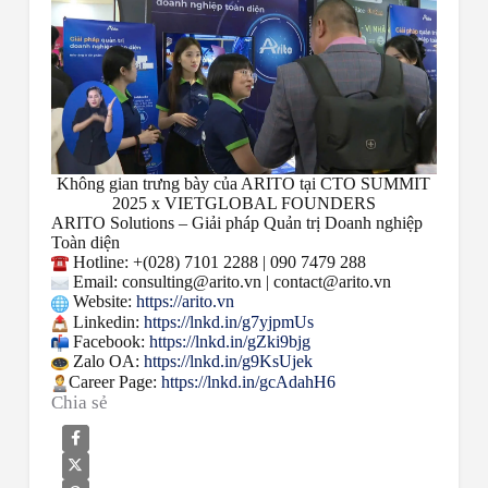
Không gian trưng bày của ARITO tại CTO SUMMIT
2025 x VIETGLOBAL FOUNDERS
ARITO Solutions – Giải pháp Quản trị Doanh nghiệp
Toàn diện
Hotline: +(028) 7101 2288 | 090 7479 288
Email: consulting@arito.vn | contact@arito.vn
Website:
https://arito.vn
Linkedin:
https://lnkd.in/g7yjpmUs
Facebook:
https://lnkd.in/gZki9bjg
Zalo OA:
https://lnkd.in/g9KsUjek
Career Page:
https://lnkd.in/gcAdahH6
Chia sẻ