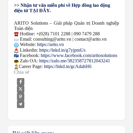
>>
Nhận tư vấn miễn phí về Hợp đồng lao động
điện tử TẠI ĐÂY
.
ARITO Solutions – Giải pháp Quản trị Doanh nghiệp
Toàn diện
Hotline: +(028) 7101 2288 | 090 7479 288
Email: consulting@arito.vn | contact@arito.vn
Website:
https://arito.vn
Linkedin:
https://lnkd.in/g7yjpmUs
Facebook:
https://www.facebook.com/aritosolutions
Zalo OA:
https://zalo.me/382358727812043241
Career Page:
https://lnkd.in/gcAdahH6
Chia sẻ