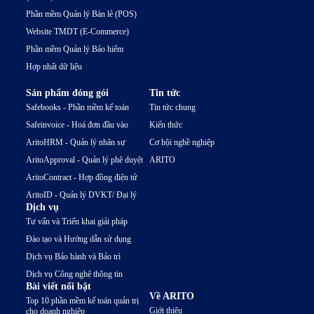
Phần mềm Quản lý Bán lẻ (POS)
Website TMDT (E-Commerce)
Phần mềm Quản lý Bảo hiểm
Hợp nhất dữ liệu
Sản phẩm đóng gói
Tin tức
Safebooks - Phần mềm kế toán
Tin tức chung
Safeinvoice - Hoá đơn đầu vào
Kiến thức
AritoHRM - Quản lý nhân sự
Cơ hội nghề nghiệp
AritoApproval - Quản lý phê duyệt
ARITO
AritoContract - Hợp đồng điện tử
AritoID - Quản lý DVKT/ Đại lý
Dịch vụ
Tư vấn và Triển khai giải pháp
Đào tạo và Hướng dẫn sử dụng
Dịch vụ Bảo hành và Bảo trì
Dịch vụ Công nghệ thông tin
Bài viết nổi bật
Về ARITO
Top 10 phần mềm kế toán quản trị
Giới thiệu
cho doanh nghiệp