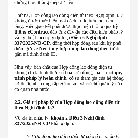
chứng thực thông điệp dữ liệu.
Thứ ba, Hợp đồng lao động điện tử theo Nghị định 337
không được thực hiện một cách tự do trên mọi nền
tảng. Việc giao kết phải được thực hiện thông qua
hệ
thống eContract
đáp ứng đầy đủ các điều kiện pháp lý
và kỹ thuật theo quy định tại
Điều 6 Nghị định
337/2025/NĐ-CP
, đồng thời hợp đồng sau khi ký phải
được gửi về
Nền tảng hợp đồng lao động điện tử
để
gắn mã định danh ID.
Như vậy, bản chất của Hợp đồng lao động điện tử
không chỉ là hình thức số hóa hợp đồng, mà là một
quy
trình pháp lý hoàn chỉnh
, có sự tham gia của hệ thống
kỹ thuật, nhà cung cấp eContract và cơ chế quản lý của
cơ quan nhà nước.
2.2. Giá trị pháp lý của Hợp đồng lao động điện tử
theo Nghị định 337
Về giá trị pháp lý,
khoản 2 Điều 3 Nghị định
337/2025/NĐ-CP
khẳng định:
> Hợp đồng lao động điện tử có giá trị pháp lý