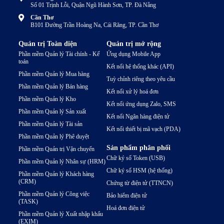
Số 01 Trịnh Lỗi, Quận Ngũ Hành Sơn, TP. Đà Nẵng
Cần Thơ
B101 Đường Trần Hoàng Na, Cái Răng, TP. Cần Thơ
Quản trị Toàn diện
Quản trị mở rộng
Phần mềm Quản lý Tài chính - Kế
Ứng dụng Mobile App
toán
Kết nối hệ thống khác (API)
Phần mềm Quản lý Mua hàng
Tuỳ chỉnh riêng theo yêu cầu
Phần mềm Quản lý Bán hàng
Kết nối xử lý hoá đơn
Phần mềm Quản lý Kho
Kết nối ứng dụng Zalo, SMS
Phần mềm Quản lý Sản xuất
Kết nối Ngân hàng điện tử
Phần mềm Quản lý Tài sản
Kết nối thiết bị mã vạch (PDA)
Phần mềm Quản lý Phê duyệt
Sản phẩm phân phối
Phần mềm Quản trị Vận chuyển
Chữ ký số Token (USB)
Phần mềm Quản lý Nhân sự (HRM)
Chữ ký số HSM (hệ thống)
Phần mềm Quản lý Khách hàng
(CRM)
Chứng từ điện tử (TTNCN)
Phần mềm Quản lý Công việc
Bảo hiểm điện tử
(TASK)
Hoá đơn điện tử
Phần mềm Quản lý Xuất nhập khẩu
(EXIM)