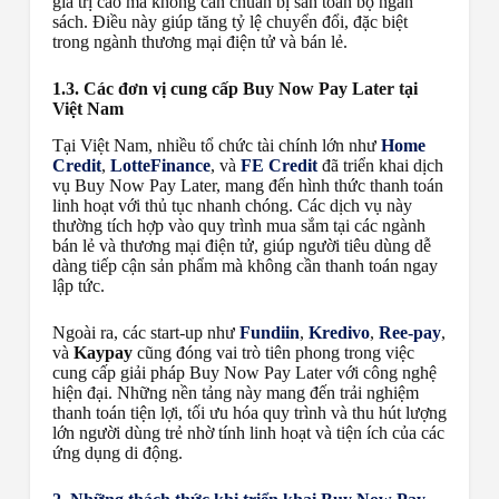
giá trị cao mà không cần chuẩn bị sẵn toàn bộ ngân
sách. Điều này giúp tăng tỷ lệ chuyển đổi, đặc biệt
trong ngành thương mại điện tử và bán lẻ.
1.3. Các đơn vị cung cấp Buy Now Pay Later tại
Việt Nam
Tại Việt Nam, nhiều tổ chức tài chính lớn như
Home
Credit
,
LotteFinance
, và
FE Credit
đã triển khai dịch
vụ Buy Now Pay Later, mang đến hình thức thanh toán
linh hoạt với thủ tục nhanh chóng. Các dịch vụ này
thường tích hợp vào quy trình mua sắm tại các ngành
bán lẻ và thương mại điện tử, giúp người tiêu dùng dễ
dàng tiếp cận sản phẩm mà không cần thanh toán ngay
lập tức.
Ngoài ra, các start-up như
Fundiin
,
Kredivo
,
Ree-pay
,
và
Kaypay
cũng đóng vai trò tiên phong trong việc
cung cấp giải pháp Buy Now Pay Later với công nghệ
hiện đại. Những nền tảng này mang đến trải nghiệm
thanh toán tiện lợi, tối ưu hóa quy trình và thu hút lượng
lớn người dùng trẻ nhờ tính linh hoạt và tiện ích của các
ứng dụng di động.