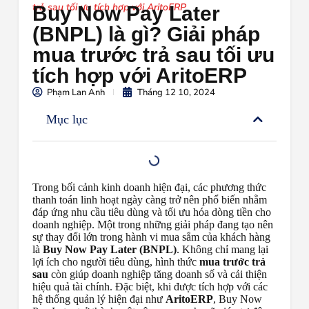
trả sau tối ưu tích hợp với AritoERP
Buy Now Pay Later
(BNPL) là gì? Giải pháp
mua trước trả sau tối ưu
tích hợp với AritoERP
Phạm Lan Anh
Tháng 12 10, 2024
Mục lục
Trong bối cảnh kinh doanh hiện đại, các phương thức
thanh toán linh hoạt ngày càng trở nên phổ biến nhằm
đáp ứng nhu cầu tiêu dùng và tối ưu hóa dòng tiền cho
doanh nghiệp. Một trong những giải pháp đang tạo nên
sự thay đổi lớn trong hành vi mua sắm của khách hàng
là
Buy Now Pay Later (BNPL)
. Không chỉ mang lại
lợi ích cho người tiêu dùng, hình thức
mua trước trả
sau
còn giúp doanh nghiệp tăng doanh số và cải thiện
hiệu quả tài chính. Đặc biệt, khi được tích hợp với các
hệ thống quản lý hiện đại như
AritoERP
, Buy Now