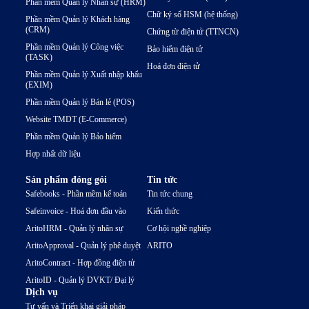
Phần mềm Quản lý Nhân sự (HRM)
Chữ ký số HSM (hệ thống)
Phần mềm Quản lý Khách hàng
(CRM)
Chứng từ điện tử (TTNCN)
Phần mềm Quản lý Công việc
Bảo hiểm điện tử
(TASK)
Hoá đơn điện tử
Phần mềm Quản lý Xuất nhập khẩu
(EXIM)
Phần mềm Quản lý Bán lẻ (POS)
Website TMDT (E-Commerce)
Phần mềm Quản lý Bảo hiểm
Hợp nhất dữ liệu
Sản phẩm đóng gói
Tin tức
Safebooks - Phần mềm kế toán
Tin tức chung
Safeinvoice - Hoá đơn đầu vào
Kiến thức
AritoHRM - Quản lý nhân sự
Cơ hội nghề nghiệp
AritoApproval - Quản lý phê duyệt
ARITO
AritoContract - Hợp đồng điện tử
AritoID - Quản lý DVKT/ Đại lý
Dịch vụ
Tư vấn và Triển khai giải pháp