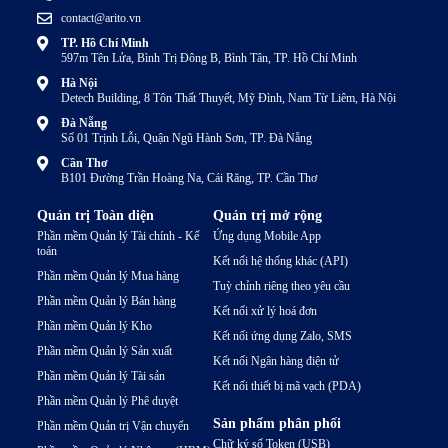
contact@arito.vn
TP. Hồ Chí Minh
597m Tên Lửa, Bình Trị Đông B, Bình Tân, TP. Hồ Chí Minh
Hà Nội
Detech Building, 8 Tôn Thất Thuyết, Mỹ Đình, Nam Từ Liêm, Hà Nội
Đà Nẵng
Số 01 Trịnh Lỗi, Quận Ngũ Hành Sơn, TP. Đà Nẵng
Cần Thơ
B101 Đường Trần Hoàng Na, Cái Răng, TP. Cần Thơ
Quản trị Toàn diện
Quản trị mở rộng
Phần mềm Quản lý Tài chính - Kế
Ứng dụng Mobile App
toán
Kết nối hệ thống khác (API)
Phần mềm Quản lý Mua hàng
Tuỳ chỉnh riêng theo yêu cầu
Phần mềm Quản lý Bán hàng
Kết nối xử lý hoá đơn
Phần mềm Quản lý Kho
Kết nối ứng dụng Zalo, SMS
Phần mềm Quản lý Sản xuất
Kết nối Ngân hàng điện tử
Phần mềm Quản lý Tài sản
Kết nối thiết bị mã vạch (PDA)
Phần mềm Quản lý Phê duyệt
Sản phẩm phân phối
Phần mềm Quản trị Vận chuyển
Chữ ký số Token (USB)