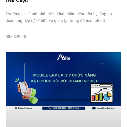
On-Premise là mô hình triển khai phần mềm trên hạ tầng do
doanh nghiệp tự sở hữu và quản lý, trong đó toàn bộ dữ
08/08/2026