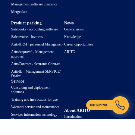
Management software insurance
Merge data
Product packing
News
Safebooks - accounting software
General news
Safeinvoice - Invoices
Knowledge
AritoHRM - personnel Management
Career opportunities
AritoApproval - Management
ARITO
approval
AritoContract - electronic Contract
AritoID - Management SERVICE/
Dealer
Service
Consulting and deployment
solutions
Training and instructions for use
090 7479 288
Warranty service and maintenance
About ARITO
Services information technology
Introduction
Featured posts
Contact
Top 10 accounting software
management for business