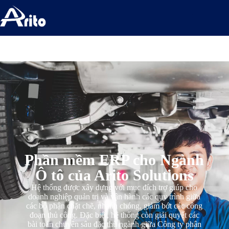
Phần mềm ERP cho Ngành
Ô tô của Arito Solutions
Hệ thống được xây dựng với mục đích trợ giúp cho
doanh nghiệp quản trị và vận hành các quy trình giữa
các bộ phận chặt chẽ, nhanh chóng, giảm bớt các công
đoạn thủ công. Đặc biệt, hệ thống còn giải quyết các
bài toán chuyên sâu đặc thù ngành giữa Công ty phân