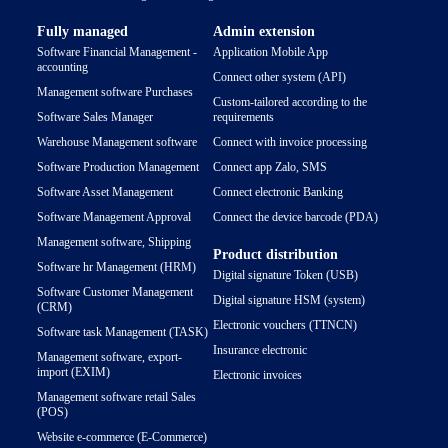
Fully managed
Admin extension
Software Financial Management -
Application Mobile App
accounting
Connect other system (API)
Management software Purchases
Custom-tailored according to the
Software Sales Manager
requirements
Warehouse Management software
Connect with invoice processing
Software Production Management
Connect app Zalo, SMS
Software Asset Management
Connect electronic Banking
Software Management Approval
Connect the device barcode (PDA)
Management software, Shipping
Product distribution
Software hr Management (HRM)
Digital signature Token (USB)
Software Customer Management
Digital signature HSM (system)
(CRM)
Electronic vouchers (TTNCN)
Software task Management (TASK)
Insurance electronic
Management software, export-
import (EXIM)
Electronic invoices
Management software retail Sales
(POS)
Website e-commerce (E-Commerce)