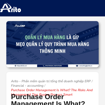
Arito - Phần mềm quản trị tổng thể doanh nghiệp ERP
Financial - accounting
Purchase Order Management Is What? The Risks And
Management Tips Buying Process Smart
Purchase Order
Management Is What?