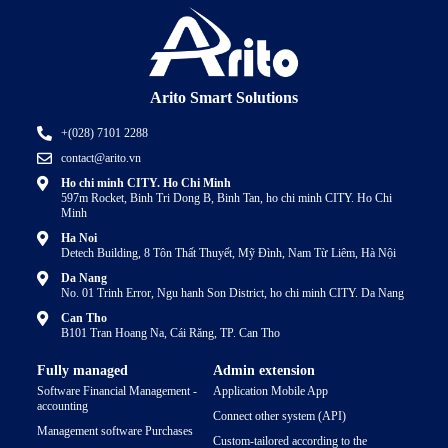
Arito Smart Solutions
+(028) 7101 2288
contact@arito.vn
Ho chi minh CITY. Ho Chi Minh
597m Rocket, Binh Tri Dong B, Binh Tan, ho chi minh CITY. Ho Chi
Minh
Ha Noi
Detech Building, 8 Tôn Thất Thuyết, Mỹ Đình, Nam Từ Liêm, Hà Nội
Da Nang
No. 01 Trinh Error, Ngu hanh Son District, ho chi minh CITY. Da Nang
Can Tho
B101 Tran Hoang Na, Cái Răng, TP. Can Tho
Fully managed
Admin extension
Software Financial Management -
Application Mobile App
accounting
Connect other system (API)
Management software Purchases
Custom-tailored according to the