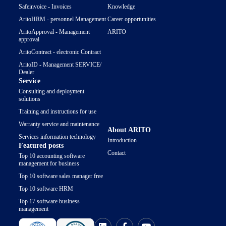
Safeinvoice - Invoices
Knowledge
AritoHRM - personnel Management
Career opportunities
AritoApproval - Management
ARITO
approval
AritoContract - electronic Contract
AritoID - Management SERVICE/
Dealer
Service
Consulting and deployment
solutions
Training and instructions for use
Warranty service and maintenance
About ARITO
Services information technology
Introduction
Featured posts
Contact
Top 10 accounting software
management for business
Top 10 software sales manager free
Top 10 software HRM
Top 17 software business
management