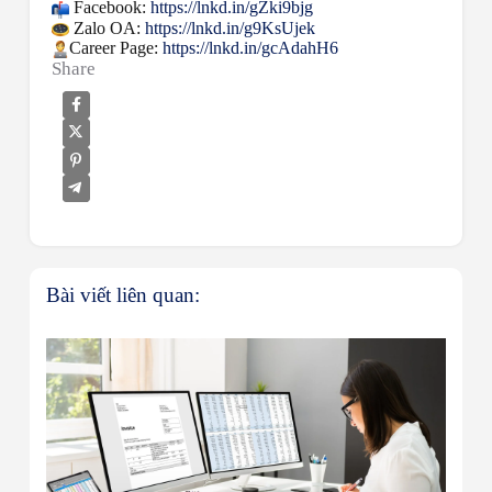
Facebook:
https://lnkd.in/gZki9bjg
Zalo OA:
https://lnkd.in/g9KsUjek
Career Page:
https://lnkd.in/gcAdahH6
Share
Bài viết liên quan: