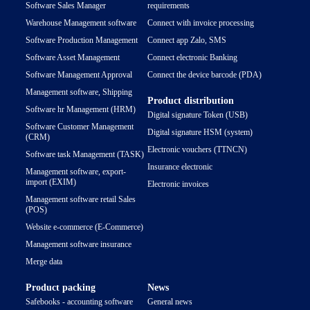
Software Sales Manager
requirements
Warehouse Management software
Connect with invoice processing
Software Production Management
Connect app Zalo, SMS
Software Asset Management
Connect electronic Banking
Software Management Approval
Connect the device barcode (PDA)
Management software, Shipping
Product distribution
Software hr Management (HRM)
Digital signature Token (USB)
Software Customer Management
Digital signature HSM (system)
(CRM)
Electronic vouchers (TTNCN)
Software task Management (TASK)
Insurance electronic
Management software, export-
import (EXIM)
Electronic invoices
Management software retail Sales
(POS)
Website e-commerce (E-Commerce)
Management software insurance
Merge data
Product packing
News
Safebooks - accounting software
General news