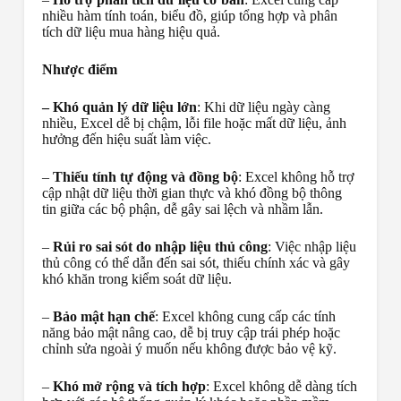
nhiều hàm tính toán, biểu đồ, giúp tổng hợp và phân
tích dữ liệu mua hàng hiệu quả.
Nhược điểm
– Khó quản lý dữ liệu lớn
: Khi dữ liệu ngày càng
nhiều, Excel dễ bị chậm, lỗi file hoặc mất dữ liệu, ảnh
hưởng đến hiệu suất làm việc.
–
Thiếu tính tự động và đồng bộ
: Excel không hỗ trợ
cập nhật dữ liệu thời gian thực và khó đồng bộ thông
tin giữa các bộ phận, dễ gây sai lệch và nhầm lẫn.
–
Rủi ro sai sót do nhập liệu thủ công
: Việc nhập liệu
thủ công có thể dẫn đến sai sót, thiếu chính xác và gây
khó khăn trong kiểm soát dữ liệu.
–
Bảo mật hạn chế
: Excel không cung cấp các tính
năng bảo mật nâng cao, dễ bị truy cập trái phép hoặc
chỉnh sửa ngoài ý muốn nếu không được bảo vệ kỹ.
–
Khó mở rộng và tích hợp
: Excel không dễ dàng tích