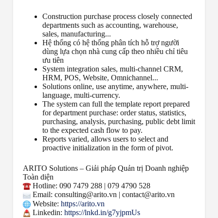
Construction purchase process closely connected
departments such as accounting, warehouse,
sales, manufacturing...
Hệ thống có hệ thống phân tích hỗ trợ người
dùng lựa chọn nhà cung cấp theo nhiều chỉ tiêu
ưu tiên
System integration sales, multi-channel CRM,
HRM, POS, Website, Omnichannel...
Solutions online, use anytime, anywhere, multi-
language, multi-currency.
The system can full the template report prepared
for department purchase: order status, statistics,
purchasing, analysis, purchasing, public debt limit
to the expected cash flow to pay.
Reports varied, allows users to select and
proactive initialization in the form of pivot.
ARITO Solutions – Giải pháp Quản trị Doanh nghiệp
Toàn diện
Hotline: 090 7479 288 | 079 4790 528
Email: consulting@arito.vn | contact@arito.vn
Website:
https://arito.vn
Linkedin:
https://lnkd.in/g7yjpmUs