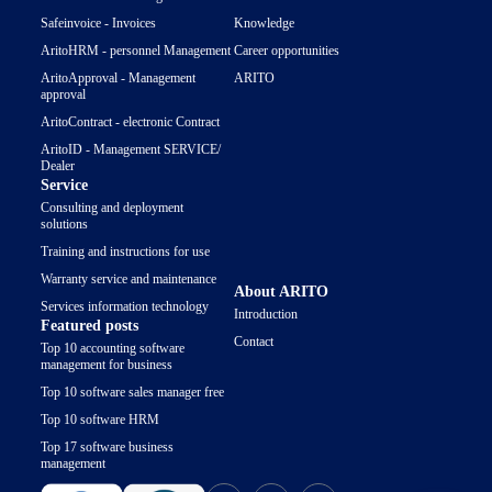
Safeinvoice - Invoices
Knowledge
AritoHRM - personnel Management
Career opportunities
AritoApproval - Management
ARITO
approval
AritoContract - electronic Contract
AritoID - Management SERVICE/
Dealer
Service
Consulting and deployment
solutions
Training and instructions for use
Warranty service and maintenance
About ARITO
Services information technology
Introduction
Featured posts
Contact
Top 10 accounting software
management for business
Top 10 software sales manager free
Top 10 software HRM
Top 17 software business
management