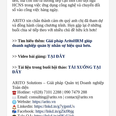
tiễn, mà còn mở ra hướng tiếp cận mới cho đội ngũ
HCNS trong việc ứng dụng công nghệ và chuyển đổi
số vào công việc hàng ngày.
ARITO xin chân thành cảm ơn quý anh chị đã tham dự
và đồng hành cùng chương trình.
Hẹn gặp lại ở những
buổi chia sẻ tiếp theo với nhiều chủ đề hữu ích hơn!
>>
Tìm hiểu thêm:
Giải pháp AritoHRM giúp
doanh nghiệp quản lý nhân sự hiệu quả hơn.
>> Video bài giảng:
TẠI ĐÂY
>> Tài liệu trong buổi hội thảo:
TẢI XUỐNG TẠI
ĐÂY
ARITO Solutions – Giải pháp Quản trị Doanh nghiệp
Toàn diện
Hotline: +(028) 7101 2288 | 090 7479 288
Email: consulting@arito.vn | contact@arito.vn
Website:
https://arito.vn
Linkedin:
https://lnkd.in/g7yjpmUs
Facebook:
https://lnkd.in/gZki9bjg
Zalo OA:
https://lnkd.in/g9KsUjek