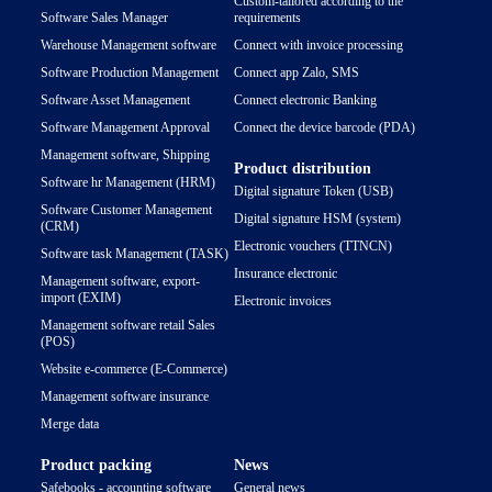
Custom-tailored according to the
Software Sales Manager
requirements
Warehouse Management software
Connect with invoice processing
Software Production Management
Connect app Zalo, SMS
Software Asset Management
Connect electronic Banking
Software Management Approval
Connect the device barcode (PDA)
Management software, Shipping
Product distribution
Software hr Management (HRM)
Digital signature Token (USB)
Software Customer Management
Digital signature HSM (system)
(CRM)
Electronic vouchers (TTNCN)
Software task Management (TASK)
Insurance electronic
Management software, export-
import (EXIM)
Electronic invoices
Management software retail Sales
(POS)
Website e-commerce (E-Commerce)
Management software insurance
Merge data
Product packing
News
Safebooks - accounting software
General news