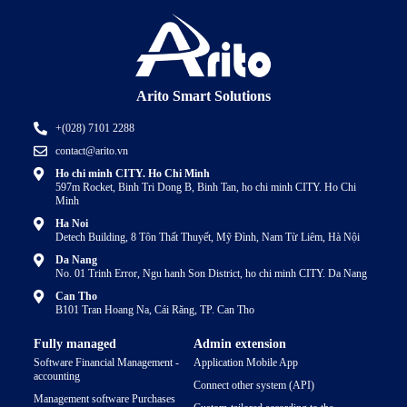
Arito Smart Solutions
+(028) 7101 2288
contact@arito.vn
Ho chi minh CITY. Ho Chi Minh
597m Rocket, Binh Tri Dong B, Binh Tan, ho chi minh CITY. Ho Chi
Minh
Ha Noi
Detech Building, 8 Tôn Thất Thuyết, Mỹ Đình, Nam Từ Liêm, Hà Nội
Da Nang
No. 01 Trinh Error, Ngu hanh Son District, ho chi minh CITY. Da Nang
Can Tho
B101 Tran Hoang Na, Cái Răng, TP. Can Tho
Fully managed
Admin extension
Software Financial Management -
Application Mobile App
accounting
Connect other system (API)
Management software Purchases