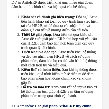
Dự án AritoERP được triển khai qua nhiều giai đoạn,
đảm bảo tính chính xác và hiệu quả của hệ thống.
Khảo sát và đánh giá hiện trạng
: Đội ngũ Arito
tiến hành khảo sát toàn bộ quy trình làm việc hiện
tại của HR2B, từ đó đưa ra các nhận định và
đánh giá chi tiết về những điểm cần cải tiến.
Thiết kế giải pháp
: Dựa trên kết quả khảo sát,
Arito đề xuất giải pháp ERP phù hợp với yêu cầu
của HR2B, đảm bảo tích hợp toàn diện các quy
trình quản lý tài chính.
Triển khai và đào tạo
: Arito triển khai hệ thống
và đào tạo nhân viên HR2B về cách sử dụng
phần mềm, đảm bảo họ có thể vận hành hệ thống
một cách trơn tru và hiệu quả.
Kiểm thử và hoàn thiện
: Sau khi hệ thống được
triển khai, quá trình kiểm thử sẽ diễn ra để đảm
bảo phần mềm hoạt động chính xác và không
gặp lỗi.
Hỗ trợ và bảo trì
: Arito cam kết hỗ trợ và bảo trì
hệ thống liên tục, giúp HR2B yên tâm sử dụng
phần mềm trong quá trình vận hành.
>> Xem thêm:
Các giải pháp AritoERP tùy chỉnh