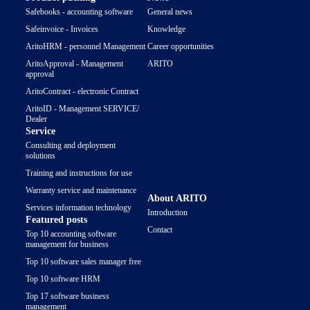
Safebooks - accounting software
General news
Safeinvoice - Invoices
Knowledge
AritoHRM - personnel Management
Career opportunities
AritoApproval - Management
ARITO
approval
AritoContract - electronic Contract
AritoID - Management SERVICE/
Dealer
Service
Consulting and deployment
solutions
Training and instructions for use
Warranty service and maintenance
About ARITO
Services information technology
Introduction
Featured posts
Contact
Top 10 accounting software
management for business
Top 10 software sales manager free
Top 10 software HRM
Top 17 software business
management