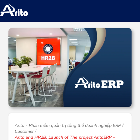
Arito - Phần mềm quản trị tổng thể doanh nghiệp ERP
Customer
Arito and HR2B: Launch of The project AritoERP –