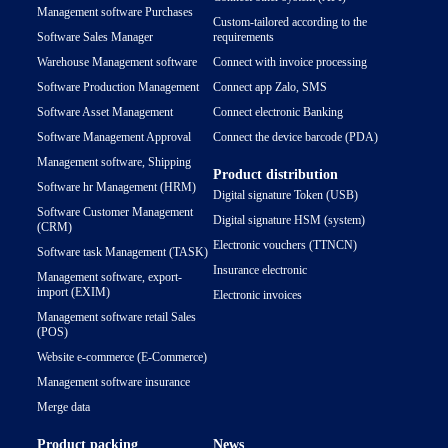
Management software Purchases
Custom-tailored according to the
Software Sales Manager
requirements
Warehouse Management software
Connect with invoice processing
Software Production Management
Connect app Zalo, SMS
Software Asset Management
Connect electronic Banking
Software Management Approval
Connect the device barcode (PDA)
Management software, Shipping
Product distribution
Software hr Management (HRM)
Digital signature Token (USB)
Software Customer Management
Digital signature HSM (system)
(CRM)
Electronic vouchers (TTNCN)
Software task Management (TASK)
Insurance electronic
Management software, export-
import (EXIM)
Electronic invoices
Management software retail Sales
(POS)
Website e-commerce (E-Commerce)
Management software insurance
Merge data
Product packing
News