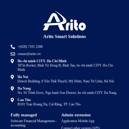
Arito Smart Solutions
+(028) 7101 2288
contact@arito.vn
Ho chi minh CITY. Ho Chi Minh
597m Rocket, Binh Tri Dong B, Binh Tan, ho chi minh CITY. Ho Chi
Minh
Ha Noi
Detech Building, 8 Tôn Thất Thuyết, Mỹ Đình, Nam Từ Liêm, Hà Nội
Da Nang
No. 01 Trinh Error, Ngu hanh Son District, ho chi minh CITY. Da Nang
Can Tho
B101 Tran Hoang Na, Cái Răng, TP. Can Tho
Fully managed
Admin extension
Software Financial Management -
Application Mobile App
accounting
Connect other system (API)